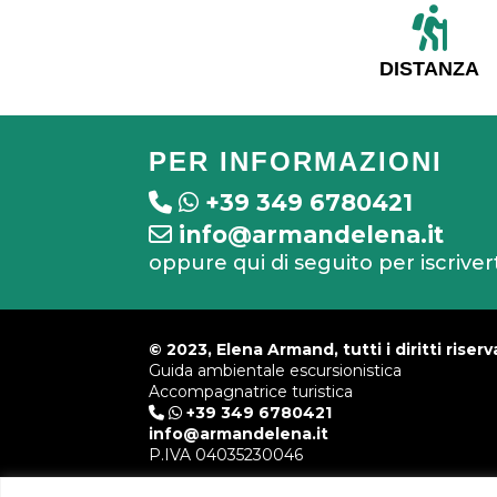
DISTANZA
PER INFORMAZIONI
+39 349 6780421
info@armandelena.it
oppure qui di seguito per iscriver
© 2023, Elena Armand, tutti i diritti riserva
Guida ambientale escursionistica
Accompagnatrice turistica
+39 349 6780421
info@armandelena.it
P.IVA 04035230046