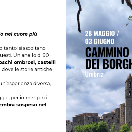
o nel cuore più
ltanto: si ascoltano.
uesti. Un anello di 90
oschi ombrosi, castelli
a
dove le storie antiche
un’esperienza diversa,
iaggio, per immergerci
sembra sospeso nel