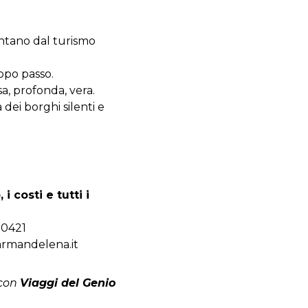
ntano dal turismo
dopo passo.
a, profonda, vera.
 dei borghi silenti e
 costi e tutti i
80421
armandelena.it
 con
Viaggi del Genio