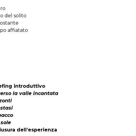
ero
 del solito
costante
po affiatato
efing introduttivo
erso la valle incantata
zzonti
stasi
 bacco
 sole
hiusura dell’esperienza