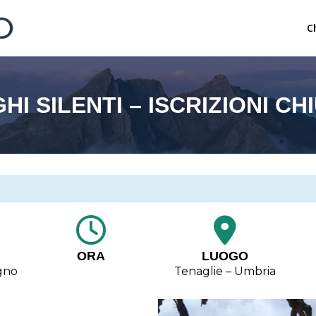
C
I SILENTI – ISCRIZIONI CH
ORA
LUOGO
gno
Tenaglie – Umbria