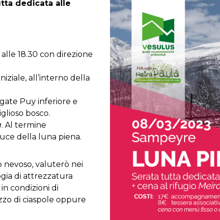
tta dedicata alle
lle 18.30 con direzione
iziale, all’interno della
gate Puy inferiore e
iglioso bosco.
a
. Al termine
luce della luna piena.
 nevoso, valuterò nei
ogia di attrezzatura
in condizioni di
izzo di ciaspole oppure