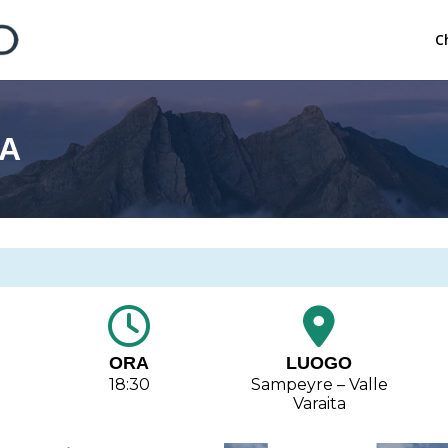
C
SA
ORA
LUOGO
18:30
Sampeyre – Valle
Varaita