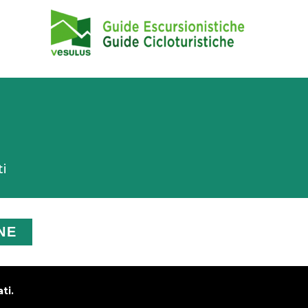
ti
NE
ti.