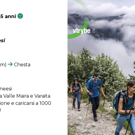
45 anni
si
1 m)
Chesta
neesi
 Valle Maira e Varaita
ione e caricarsi a 1000
!