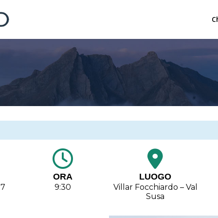
C
ORA
LUOGO
17
9:30
Villar Focchiardo – Val
Susa