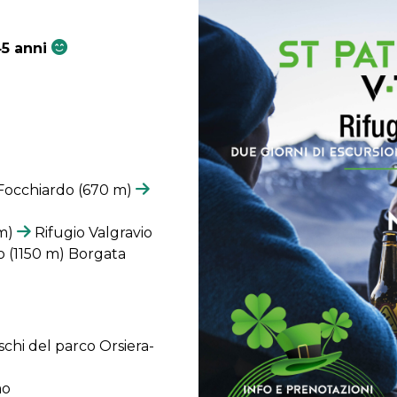
45 anni
 Focchiardo (670 m)
 m)
Rifugio Valgravio
 (1150 m) Borgata
schi del parco Orsiera-
mo