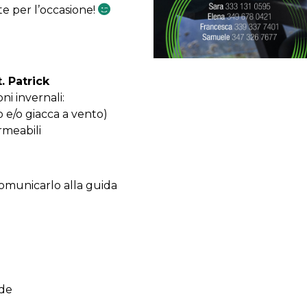
e per l’occasione!
. Patrick
ni invernali:
o e/o giacca a vento)
rmeabili
omunicarlo alla guida
lde