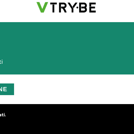
ti
NE
ti.