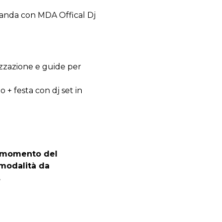
landa con MDA Offical Dj
zzazione e guide per
 + festa con dj set in
l momento del
 modalità da
.