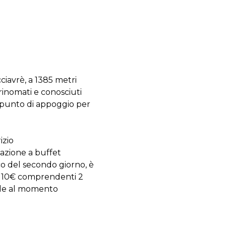
ciavrè, a 1385 metri
ù rinomati e conosciuti
 punto di appoggio per
izio
zione a buffet
co del secondo giorno, è
o: 10€ comprendenti 2
ide al momento