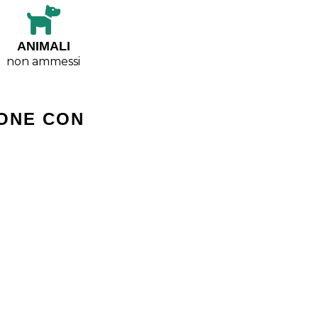
ANIMALI
non ammessi
ONE CON