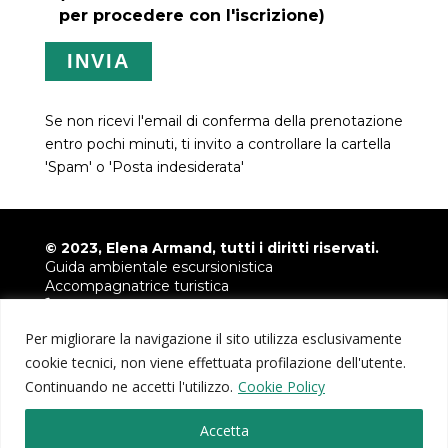
per procedere con l'iscrizione)
Se non ricevi l'email di conferma della prenotazione
entro pochi minuti, ti invito a controllare la cartella
'Spam' o 'Posta indesiderata'
© 2023, Elena Armand, tutti i diritti riservati.
Guida ambientale escursionistica
Accompagnatrice turistica
+39 349 6780421
info@armandelena.it
Per migliorare la navigazione il sito utilizza esclusivamente
P.IVA 04035230046
cookie tecnici, non viene effettuata profilazione dell'utente.
Continuando ne accetti l'utilizzo.
Cookie Policy
Fotografie fornite da
Paolo Meitre Libertini
e
Davide
Bruno
Accetta
Privacy e Cookie Policy