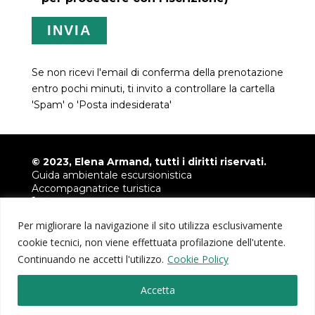
Se non ricevi l'email di conferma della prenotazione
entro pochi minuti, ti invito a controllare la cartella
'Spam' o 'Posta indesiderata'
© 2023, Elena Armand, tutti i diritti riservati.
Guida ambientale escursionistica
Accompagnatrice turistica
+39 349 6780421
info@armandelena.it
Per migliorare la navigazione il sito utilizza esclusivamente
P.IVA 04035230046
cookie tecnici, non viene effettuata profilazione dell'utente.
Continuando ne accetti l'utilizzo.
Cookie Policy
Fotografie fornite da
Paolo Meitre Libertini
e
Davide
Bruno
Accetta
Privacy e Cookie Policy