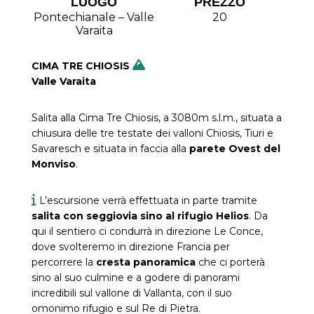
LUOGO
PREZZO
Pontechianale – Valle
20
Varaita
CIMA TRE CHIOSIS
Valle Varaita
Salita alla Cima Tre Chiosis, a 3080m s.l.m., situata a
chiusura delle tre testate dei valloni Chiosis, Tiuri e
Savaresch e situata in faccia alla
parete Ovest del
Monviso
.
L’escursione verrà effettuata in parte tramite
salita con seggiovia sino al rifugio Helios
. Da
qui il sentiero ci condurrà in direzione Le Conce,
dove svolteremo in direzione Francia per
percorrere la
cresta panoramica
che ci porterà
sino al suo culmine e a godere di panorami
incredibili sul vallone di Vallanta, con il suo
omonimo rifugio e sul Re di Pietra.