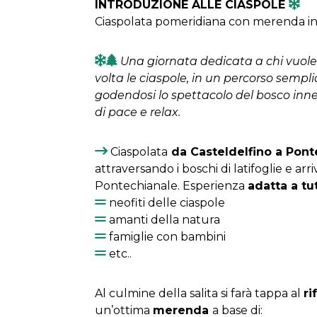
INTRODUZIONE ALLE CIASPOLE
Ciaspolata pomeridiana con merenda in 
Una giornata dedicata a chi vuole
volta le ciaspole, in un percorso semplic
godendosi lo spettacolo del bosco inn
di pace e relax.
Ciaspolata
da Casteldelfino a Pont
attraversando i boschi di latifoglie e arr
Pontechianale. Esperienza
adatta a tut
neofiti delle ciaspole
amanti della natura
famiglie con bambini
etc..
Al culmine della salita si farà tappa al
ri
un’ottima
merenda
a base di: