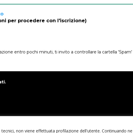
to
oni per procedere con l'iscrizione)
zione entro pochi minuti, ti invito a controllare la cartella 'Spam'
ti.
de Bruno
tecnici, non viene effettuata profilazione dell'utente. Continuando ne ac