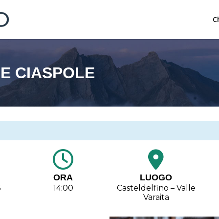
C
E CIASPOLE
ORA
LUOGO
5
14:00
Casteldelfino – Valle
Varaita