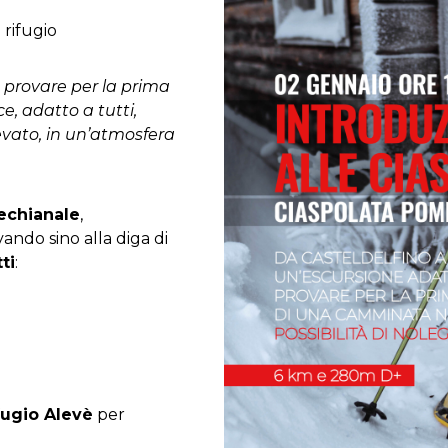
rifugio
 provare per la prima
e, adatto a tutti,
evato, in un’atmosfera
echianale
,
ivando sino alla diga di
ti
:
fugio Alevè
per