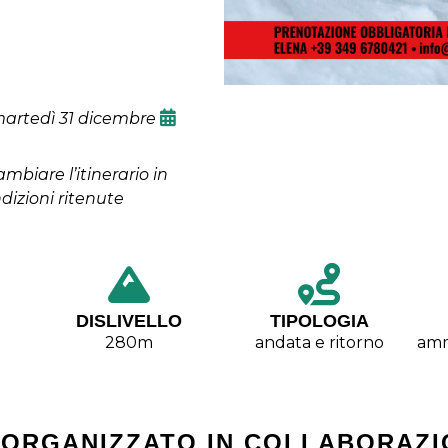
martedì 31 dicembre
cambiare l’itinerario in
dizioni ritenute
DISLIVELLO
TIPOLOGIA
280m
andata e ritorno
amm
 ORGANIZZATO IN COLLABORAZI