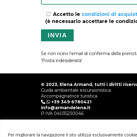
Accetto le
condizioni di acquis
(è necessario accettare le condizi
Se non ricevi l'email di conferma della prenota
'Posta indesiderata'
© 2023, Elena Armand, tutti i diritti riserva
Guida ambientale escursionistica
Accompagnatrice turistica
+39 349 6780421
info@armandelena.it
P.IVA 04035230046
Fotografie fornite da
Paolo Meitre Libertini
e
Davi
Per migliorare la navigazione il sito utilizza esclusivamente cookie 
Privacy e Cookie Policy