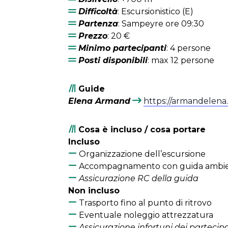
Difficoltà
: Escursionistico (E)
Partenza
: Sampeyre ore 09:30
Prezzo
: 20 €
Minimo partecipanti
: 4 persone
Posti disponibili
: max 12 persone
Guide
Elena Armand
https://armandelena.i
Cosa è incluso / cosa portare
Incluso
Organizzazione dell’escursione
Accompagnamento con guida ambie
Assicurazione RC della guida
Non incluso
Trasporto fino al punto di ritrovo
Eventuale noleggio attrezzatura
Assicurazione infortuni dei partecip