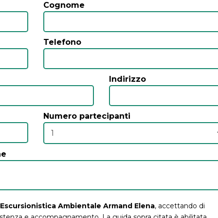
Cognome
Telefono
Indirizzo
Numero partecipanti
ne
da Escursionistica Ambientale Armand Elena
, accettando di
sistenza e accompagnamento. La guida sopra citata è abilitata