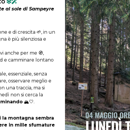
SCO
te al sole di Sampeyre
one e di crescita 🌱, in un
na è più silenziosa e
ovi anche per me 🧭,
end e camminare lontano
ale, essenziale, senza
are, osservare meglio e
on una traccia, ma si
nedì non si cerca la
amminando
🏔️🤍.
ui la montagna sembra
dere in mille sfumature