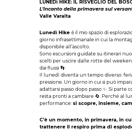
LUNEDì HIKE: IL RISVEGLIO DEL BO
L’incanto della primavera sul versan
Valle Varaita
Lunedì Hike
è il mio spazio di esplorazi
giorno infrasettimanale in cui la montag
disponibile all’ascolto.
Sono escursioni guidate su itinerari nu
scelti per uscire dalle rotte del week
dai flussi 👣.
Il lunedì diventa un tempo diverso: feri
pressione. Un giorno in cui si può impar
adattarsi passo dopo passo ✨. Si parte c
resta pronti a cambiare 🔄. Perché al lu
performance:
si scopre, insieme, c
C’è un momento, in primavera, in c
trattenere il respiro prima di esplo