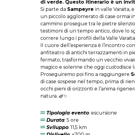
di verde. Questo itinerario è un invit
Si parte da
Sampeyre
in valle Varaita, e
un piccolo agglomerato di case ormai in
cammino prosegue tra le pietre silenzio
testimoni di un tempo antico, dove lo s
correre lungo i profili della Valle Varaita
Il cuore dell’esperienza è l’incontro con 
anfiteatro di antichi terrazzamenti in pi
fermato, trasformando un vecchio vivai
magico e solenne che oggi custodisce l
Proseguiremo poi fino a raggiungere
S
di case sospese nel tempo, prima di rient
occhi pieni di orizzonti e l’anima rigener
natura. 🌿✨
Tipologia evento
: escursione
Durata
: 5 ore
Sviluppo
: 11,5 km
Dislivello
: +700 m