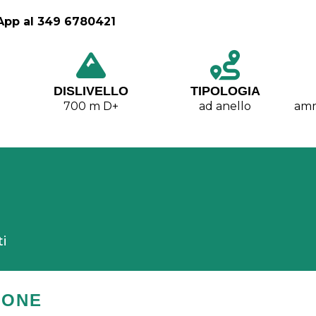
sApp al 349 6780421
DISLIVELLO
TIPOLOGIA
700 m D+
ad anello
amm
ti
IONE