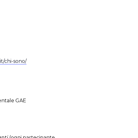
t/chi-sono/
ntale GAE
anti
(ogni partecipante