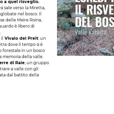
o a quel risveglio.
 si sale verso la Miretta,
globate nel bosco. Il
se delle Meire Roina,
guardo è libero di
.
il
Vivaio del Preit
: un
etra dove il tempo si è
o forestale in un bosco
a memoria della valle.
erre di Raie
, un gruppo
rare a valle con gli
ata dal battito della