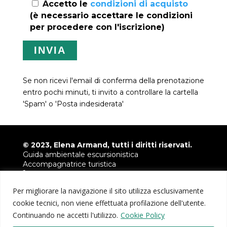
Accetto le
condizioni di acquisto
(è necessario accettare le condizioni
per procedere con l'iscrizione)
Se non ricevi l'email di conferma della prenotazione
entro pochi minuti, ti invito a controllare la cartella
'Spam' o 'Posta indesiderata'
© 2023, Elena Armand, tutti i diritti riservati.
Guida ambientale escursionistica
Accompagnatrice turistica
+39 349 6780421
info@armandelena.it
Per migliorare la navigazione il sito utilizza esclusivamente
P.IVA 04035230046
cookie tecnici, non viene effettuata profilazione dell'utente.
Continuando ne accetti l'utilizzo.
Cookie Policy
Fotografie fornite da
Paolo Meitre Libertini
e
Davide
Bruno